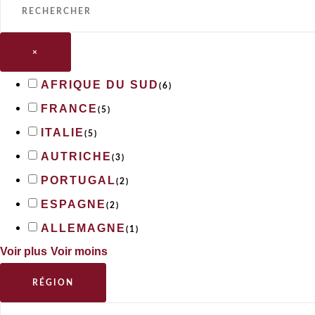
×
AFRIQUE DU SUD
(
6
)
FRANCE
(
5
)
ITALIE
(
5
)
AUTRICHE
(
3
)
PORTUGAL
(
2
)
ESPAGNE
(
2
)
ALLEMAGNE
(
1
)
Voir plus
Voir moins
RÉGION