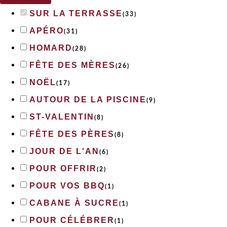
SUR LA TERRASSE
(
33
)
APÉRO
(
31
)
HOMARD
(
28
)
FÊTE DES MÈRES
(
26
)
NOËL
(
17
)
AUTOUR DE LA PISCINE
(
9
)
ST-VALENTIN
(
8
)
FÊTE DES PÈRES
(
8
)
JOUR DE L'AN
(
6
)
POUR OFFRIR
(
2
)
POUR VOS BBQ
(
1
)
CABANE À SUCRE
(
1
)
POUR CÉLÉBRER
(
1
)