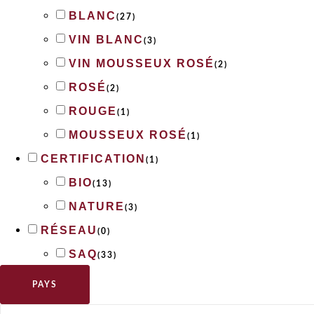
BLANC
(
27
)
VIN BLANC
(
3
)
VIN MOUSSEUX ROSÉ
(
2
)
ROSÉ
(
2
)
ROUGE
(
1
)
MOUSSEUX ROSÉ
(
1
)
CERTIFICATION
(
1
)
BIO
(
13
)
NATURE
(
3
)
RÉSEAU
(
0
)
SAQ
(
33
)
PAYS