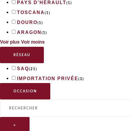
PAYS D'HÉRAULT
(
1
)
TOSCANA
(
1
)
DOURO
(
1
)
ARAGON
(
1
)
Voir plus
Voir moins
RÉSEAU
SAQ
(
21
)
IMPORTATION PRIVÉE
(
3
)
OCCASION
×