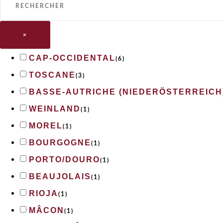
×
CAP-OCCIDENTAL
(
6
)
TOSCANE
(
3
)
BASSE-AUTRICHE (NIEDERÖSTERREICH
WEINLAND
(
1
)
MOREL
(
1
)
BOURGOGNE
(
1
)
PORTO/DOURO
(
1
)
BEAUJOLAIS
(
1
)
RIOJA
(
1
)
MÂCON
(
1
)