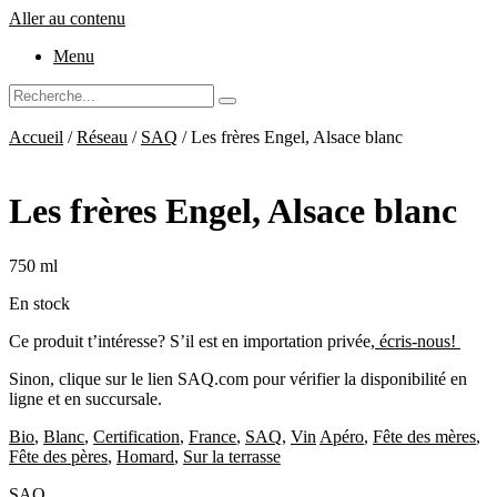
Aller au contenu
Menu
Accueil
/
Réseau
/
SAQ
/ Les frères Engel, Alsace blanc
Les frères Engel, Alsace blanc
750 ml
En stock
Ce produit t’intéresse? S’il est en importation privée,
écris-nous!
Sinon, clique sur le lien SAQ.com pour vérifier la disponibilité en
ligne et en succursale.
Bio
,
Blanc
,
Certification
,
France
,
SAQ
,
Vin
Apéro
,
Fête des mères
,
Fête des pères
,
Homard
,
Sur la terrasse
SAQ