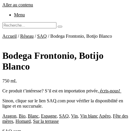
Aller au contenu
Menu
Accueil
/
Réseau
/
SAQ
/ Bodega Frontonio, Botijo Blanco
Bodega Frontonio, Botijo
Blanco
750 mL
Ce produit t’intéresse? S’il est en importation privée,
écris-nous!
Sinon, clique sur le lien SAQ.com pour vérifier la disponibilité en
ligne et en succursale.
Aragon
,
Bio
,
Blanc
,
Espagne
,
SAQ
,
Vin
,
Vin blanc
Apéro
,
Fête des
mères
,
Homard
,
Sur la terrasse