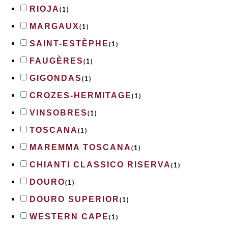
RIOJA
(
1
)
MARGAUX
(
1
)
SAINT-ESTÈPHE
(
1
)
FAUGÈRES
(
1
)
GIGONDAS
(
1
)
CROZES-HERMITAGE
(
1
)
VINSOBRES
(
1
)
TOSCANA
(
1
)
MAREMMA TOSCANA
(
1
)
CHIANTI CLASSICO RISERVA
(
1
)
DOURO
(
1
)
DOURO SUPERIOR
(
1
)
WESTERN CAPE
(
1
)