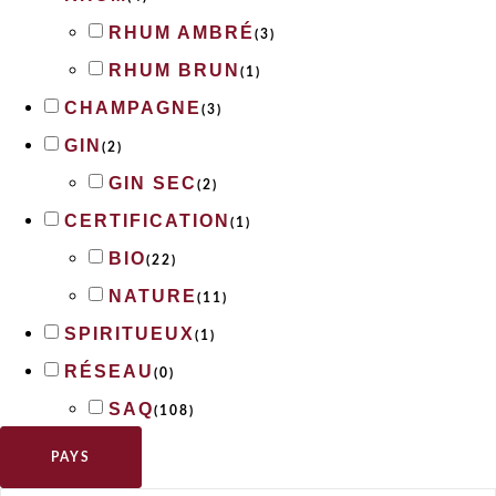
RHUM AMBRÉ
(
3
)
RHUM BRUN
(
1
)
CHAMPAGNE
(
3
)
GIN
(
2
)
GIN SEC
(
2
)
CERTIFICATION
(
1
)
BIO
(
22
)
NATURE
(
11
)
SPIRITUEUX
(
1
)
RÉSEAU
(
0
)
SAQ
(
108
)
PAYS