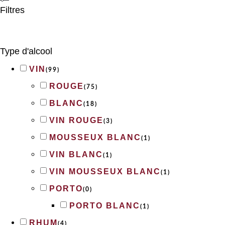
Filtres
Type d'alcool
VIN
(
99
)
ROUGE
(
75
)
BLANC
(
18
)
VIN ROUGE
(
3
)
MOUSSEUX BLANC
(
1
)
VIN BLANC
(
1
)
VIN MOUSSEUX BLANC
(
1
)
PORTO
(
0
)
PORTO BLANC
(
1
)
RHUM
(
4
)