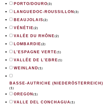
PORTO/DOURO
(
3
)
LANGUEDOC-ROUSSILLON
(
3
)
BEAUJOLAIS
(
2
)
VÉNÉTIE
(
2
)
VALÉE DU RHÔNE
(
2
)
LOMBARDIE
(
2
)
L'ESPAGNE VERTE
(
1
)
VALLÉE DE L'EBRE
(
1
)
WEINLAND
(
1
)
BASSE-AUTRICHE (NIEDERÖSTERREICH)
(
1
)
OREGON
(
1
)
VALLE DEL CONCHAGUA
(
1
)