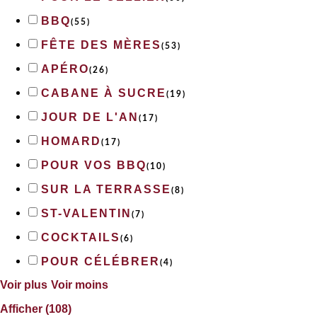
BBQ
(
55
)
FÊTE DES MÈRES
(
53
)
APÉRO
(
26
)
CABANE À SUCRE
(
19
)
JOUR DE L'AN
(
17
)
HOMARD
(
17
)
POUR VOS BBQ
(
10
)
SUR LA TERRASSE
(
8
)
ST-VALENTIN
(
7
)
COCKTAILS
(
6
)
POUR CÉLÉBRER
(
4
)
Voir plus
Voir moins
Afficher
(
108
)