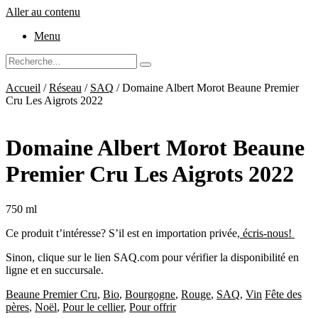
Aller au contenu
Menu
Accueil
/
Réseau
/
SAQ
/ Domaine Albert Morot Beaune Premier
Cru Les Aigrots 2022
Domaine Albert Morot Beaune
Premier Cru Les Aigrots 2022
750 ml
Ce produit t’intéresse? S’il est en importation privée,
écris-nous!
Sinon, clique sur le lien SAQ.com pour vérifier la disponibilité en
ligne et en succursale.
Beaune Premier Cru
,
Bio
,
Bourgogne
,
Rouge
,
SAQ
,
Vin
Fête des
pères
,
Noël
,
Pour le cellier
,
Pour offrir