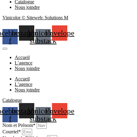
Catalogue
Nous joindre
Vinicolor © Siteweb: Solutions M
acebook-
Instagram
Vinicolor-
Envelope
f
substack
Accueil
L’agence
Nous joindre
Accueil
L’agence
Nous joindre
Catalogue
acebook-
Instagram
Vinicolor-
Envelope
f
substack
Nom et Prénom*
Courriel*