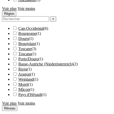
Voir plus
Voir moins
Région
×
Cap-Occidental
(
6
)
Bourgogne
(
1
)
Douro
(
1
)
Beaujolais
(
1
)
Toscane
(
3
)
Toscana
(
1
)
Porto/Douro
(
1
)
Basse-Autriche (Niederösterreich)
(
2
)
Rioja
(
1
)
Aragon
(
1
)
Weinland
(
1
)
Morel
(
1
)
Mâcon
(
1
)
Pays d'Hérault
(
1
)
Voir plus
Voir moins
Réseau