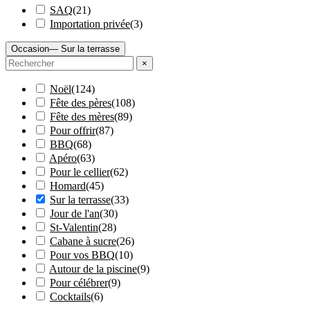
SAQ
(
21
)
Importation privée
(
3
)
Occasion
— Sur la terrasse
×
Noël
(
124
)
Fête des pères
(
108
)
Fête des mères
(
89
)
Pour offrir
(
87
)
BBQ
(
68
)
Apéro
(
63
)
Pour le cellier
(
62
)
Homard
(
45
)
Sur la terrasse
(
33
)
Jour de l'an
(
30
)
St-Valentin
(
28
)
Cabane à sucre
(
26
)
Pour vos BBQ
(
10
)
Autour de la piscine
(
9
)
Pour célébrer
(
9
)
Cocktails
(
6
)