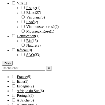
Vin
(
32
)
Rouge
(
1
)
Blanc
(
27
)
Vin blanc
(
3
)
Rosé
(
2
)
Vin mousseux rosé
(
2
)
Mousseux Rosé
(
1
)
Certification
(
1
)
Bio
(
13
)
Nature
(
3
)
Réseau
(
0
)
SAQ
(
33
)
Pays
×
France
(
5
)
Italie
(
5
)
Espagne
(
2
)
Afrique du Sud
(
6
)
Portugal
(
2
)
Autriche
(
3
)
Allemagne
(
1
)