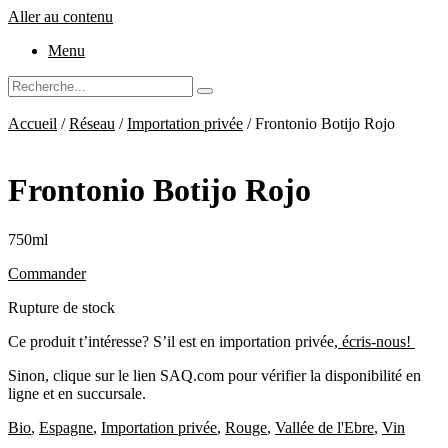
Aller au contenu
Menu
Accueil
/
Réseau
/
Importation privée
/ Frontonio Botijo Rojo
Frontonio Botijo Rojo
750ml
Commander
Rupture de stock
Ce produit t’intéresse? S’il est en importation privée,
écris-nous!
Sinon, clique sur le lien SAQ.com pour vérifier la disponibilité en
ligne et en succursale.
Bio
,
Espagne
,
Importation privée
,
Rouge
,
Vallée de l'Ebre
,
Vin