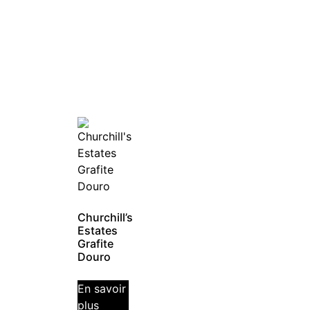
Churchill’s
Estates
Grafite
Douro
En savoir
plus