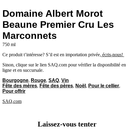
Domaine Albert Morot
Beaune Premier Cru Les
Marconnets
750 ml
Ce produit t’intéresse? S’il est en importation privée,
écris-nous!
Sinon, clique sur le lien SAQ.com pour vérifier la disponibilité en
ligne et en succursale.
Bourgogne
,
Rouge
,
SAQ
,
Vin
Fête des mères
,
Fête des pères
,
Noël
,
Pour le cellier
,
Pour offrir
SAQ.com
RETOUR
Laissez-vous tenter