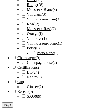
Rouge
(
28
)
Mousseux Blanc
(
3
)
Vin blanc
(
3
)
Vin mousseux rosé
(
2
)
Rosé
(
2
)
Mousseux Rosé
(
2
)
Orange
(
1
)
Vin rouge
(
1
)
Vin mousseux blanc
(
1
)
Porto
(
0
)
Porto blanc
(
1
)
Champagne
(
9
)
Champagne rosé
(
2
)
Certification
(
2
)
Bio
(
24
)
Nature
(
9
)
Gin
(
2
)
Gin sec
(
2
)
Réseau
(
0
)
SAQ
(
89
)
Pays