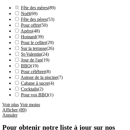
Fête des mères
(
89
)
Noël
(
69
)
Fête des pères
(
53
)
Pour offrir
(
50
)
Apéro
(
48
)
Homard
(
39
)
Pour le cellier
(
29
)
Sur la terrasse
(
26
)
St-Valentin
(
24
)
Jour de l'an
(
19
)
BBQ
(
19
)
Pour célébrer
(
8
)
Autour de la piscine
(
7
)
Cabane à sucre
(
4
)
Cocktails
(
2
)
Pour vos BBQ
(
1
)
Voir plus
Voir moins
Afficher
(
89
)
Annuler
Pour obtenir notre liste à jour sur nos