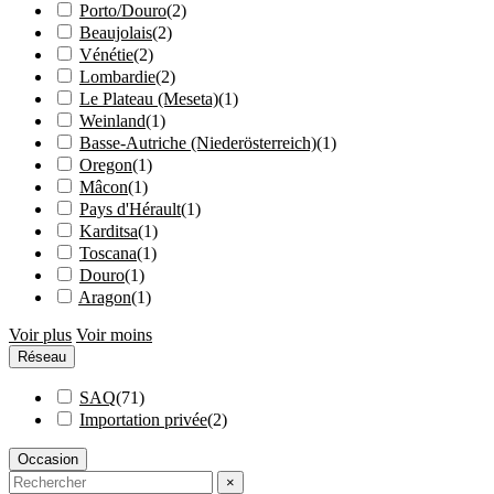
Porto/Douro
(
2
)
Beaujolais
(
2
)
Vénétie
(
2
)
Lombardie
(
2
)
Le Plateau (Meseta)
(
1
)
Weinland
(
1
)
Basse-Autriche (Niederösterreich)
(
1
)
Oregon
(
1
)
Mâcon
(
1
)
Pays d'Hérault
(
1
)
Karditsa
(
1
)
Toscana
(
1
)
Douro
(
1
)
Aragon
(
1
)
Voir plus
Voir moins
Réseau
SAQ
(
71
)
Importation privée
(
2
)
Occasion
×