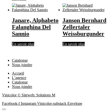
Janare, Alphabeto
Janson Bernhard
Falanghina Del
Zellertaler
Sannio
Weissburgunder
En savoir plus
En savoir plus
Catalogue
Nous joindre
Accueil
L’agence
Catalogue
Nous joindre
Vinicolor © Siteweb: Solutions M
Facebook-f
Instagram
Vinicolor-substack
Envelope