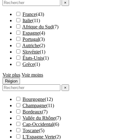
×
France
(
43
)
Italie
(
11
)
Afrique du Sud
(
7
)
Espagne
(
4
)
Portugal
(
3
)
Autriche
(
2
)
Slovénie
(
1
)
États-Unis
(
1
)
Grèce
(
1
)
Voir plus
Voir moins
Région
×
Bourgogne
(
12
)
Champagne
(
11
)
Bordeaux
(
7
)
Vallée du Rhône
(
7
)
Cap-Occidental
(
6
)
Toscane
(
5
)
L'Espagne Verte
(
2
)