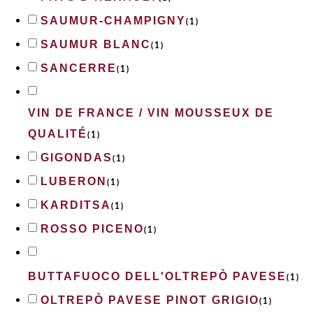
SAUMUR-CHAMPIGNY
(
1
)
SAUMUR BLANC
(
1
)
SANCERRE
(
1
)
VIN DE FRANCE / VIN MOUSSEUX DE
QUALITÉ
(
1
)
GIGONDAS
(
1
)
LUBERON
(
1
)
KARDITSA
(
1
)
ROSSO PICENO
(
1
)
BUTTAFUOCO DELL'OLTREPÒ PAVESE
(
1
)
OLTREPÒ PAVESE PINOT GRIGIO
(
1
)