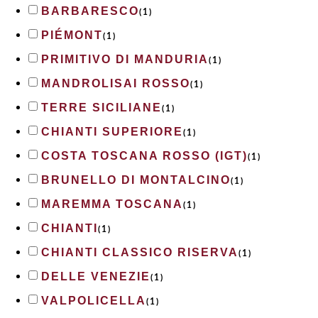
BARBARESCO
(
1
)
PIÉMONT
(
1
)
PRIMITIVO DI MANDURIA
(
1
)
MANDROLISAI ROSSO
(
1
)
TERRE SICILIANE
(
1
)
CHIANTI SUPERIORE
(
1
)
COSTA TOSCANA ROSSO (IGT)
(
1
)
BRUNELLO DI MONTALCINO
(
1
)
MAREMMA TOSCANA
(
1
)
CHIANTI
(
1
)
CHIANTI CLASSICO RISERVA
(
1
)
DELLE VENEZIE
(
1
)
VALPOLICELLA
(
1
)