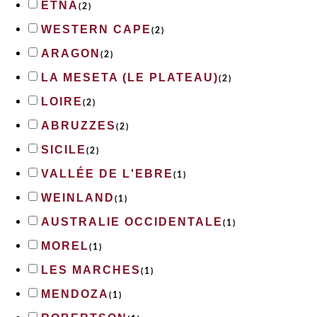
ETNA
(
2
)
WESTERN CAPE
(
2
)
ARAGON
(
2
)
LA MESETA (LE PLATEAU)
(
2
)
LOIRE
(
2
)
ABRUZZES
(
2
)
SICILE
(
2
)
VALLÉE DE L'EBRE
(
1
)
WEINLAND
(
1
)
AUSTRALIE OCCIDENTALE
(
1
)
MOREL
(
1
)
LES MARCHES
(
1
)
MENDOZA
(
1
)