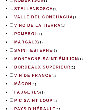
ROBERTSON
(
1
)
STELLENBOSCH
(
1
)
VALLE DEL CONCHAGUA
(
1
)
VINO DE LA TIERRA
(
1
)
POMEROL
(
1
)
MARGAUX
(
1
)
SAINT-ESTÈPHE
(
1
)
MONTAGNE-SAINT-ÉMILION
(
1
)
BORDEAUX SUPÉRIEUR
(
1
)
VIN DE FRANCE
(
1
)
MÂCON
(
1
)
FAUGÈRES
(
1
)
PIC SAINT-LOUP
(
1
)
PAYS D'HÉRAULT
(
1
)