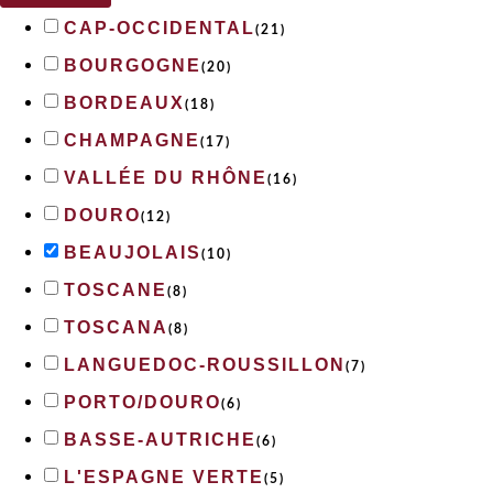
CAP-OCCIDENTAL
(
21
)
BOURGOGNE
(
20
)
BORDEAUX
(
18
)
CHAMPAGNE
(
17
)
VALLÉE DU RHÔNE
(
16
)
DOURO
(
12
)
BEAUJOLAIS
(
10
)
TOSCANE
(
8
)
TOSCANA
(
8
)
LANGUEDOC-ROUSSILLON
(
7
)
PORTO/DOURO
(
6
)
BASSE-AUTRICHE
(
6
)
L'ESPAGNE VERTE
(
5
)