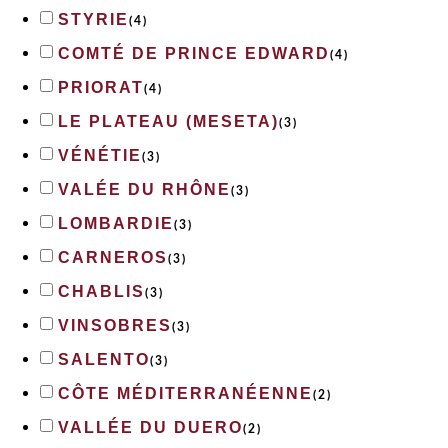
STYRIE
(
4
)
COMTÉ DE PRINCE EDWARD
(
4
)
PRIORAT
(
4
)
LE PLATEAU (MESETA)
(
3
)
VÉNÉTIE
(
3
)
VALÉE DU RHÔNE
(
3
)
LOMBARDIE
(
3
)
CARNEROS
(
3
)
CHABLIS
(
3
)
VINSOBRES
(
3
)
SALENTO
(
3
)
CÔTE MÉDITERRANÉENNE
(
2
)
VALLÉE DU DUERO
(
2
)