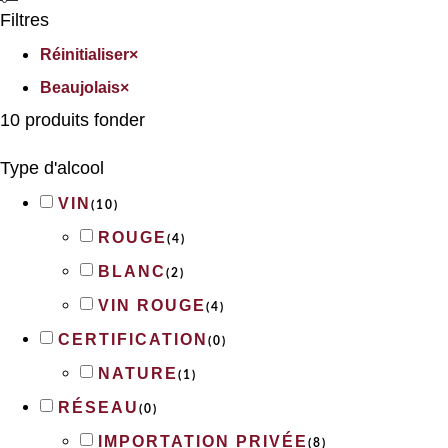
Filtres
Réinitialiser
×
Beaujolais
×
10
produits fonder
Type d'alcool
VIN
(
10
)
ROUGE
(
4
)
BLANC
(
2
)
VIN ROUGE
(
4
)
CERTIFICATION
(
0
)
NATURE
(
1
)
RÉSEAU
(
0
)
IMPORTATION PRIVÉE
(
8
)