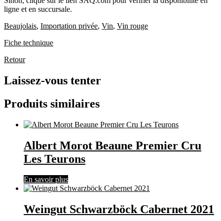
Sinon, clique sur le lien SAQ.com pour vérifier la disponibilité en
ligne et en succursale.
Beaujolais
,
Importation privée
,
Vin
,
Vin rouge
Fiche technique
Retour
Laissez-vous tenter
Produits similaires
Albert Morot Beaune Premier Cru
Les Teurons
En savoir plus
Weingut Schwarzböck Cabernet 2021