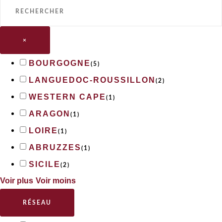
×
BOURGOGNE
(
5
)
LANGUEDOC-ROUSSILLON
(
2
)
WESTERN CAPE
(
1
)
ARAGON
(
1
)
LOIRE
(
1
)
ABRUZZES
(
1
)
SICILE
(
2
)
Voir plus
Voir moins
RÉSEAU