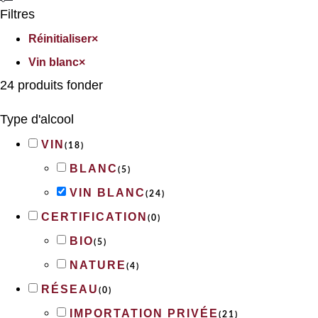
Filtres
Réinitialiser
×
Vin blanc
×
24
produits fonder
Type d'alcool
VIN
(
18
)
BLANC
(
5
)
VIN BLANC
(
24
)
CERTIFICATION
(
0
)
BIO
(
5
)
NATURE
(
4
)
RÉSEAU
(
0
)
IMPORTATION PRIVÉE
(
21
)