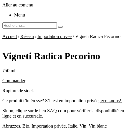
Aller au contenu
Menu
Accueil
/
Réseau
/
Importation privée
/ Vigneti Radica Pecorino
Vigneti Radica Pecorino
750 ml
Commander
Rupture de stock
Ce produit t’intéresse? S’il est en importation privée,
écris-nous!
Sinon, clique sur le lien SAQ.com pour vérifier la disponibilité en
ligne et en succursale.
Abruzzes
,
Bio
,
Importation privée
,
Italie
,
Vin
,
Vin blanc