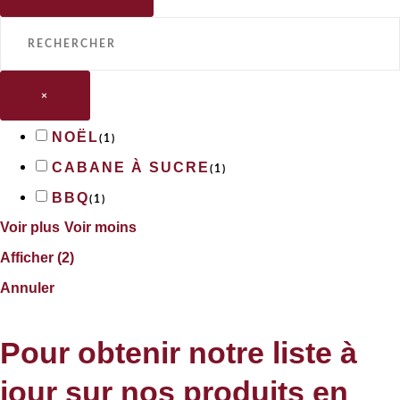
×
NOËL
(
1
)
CABANE À SUCRE
(
1
)
BBQ
(
1
)
Voir plus
Voir moins
Afficher
(
2
)
Annuler
Pour obtenir notre liste à
jour sur nos produits en