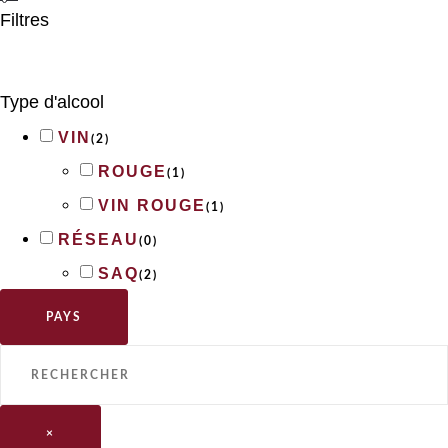
Filtres
Type d'alcool
VIN
(
2
)
ROUGE
(
1
)
VIN ROUGE
(
1
)
RÉSEAU
(
0
)
SAQ
(
2
)
PAYS
×