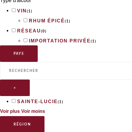
Type d'alcool
VIN
(
1
)
RHUM ÉPICÉ
(
1
)
RÉSEAU
(
0
)
IMPORTATION PRIVÉE
(
1
)
PAYS
×
SAINTE-LUCIE
(
1
)
Voir plus
Voir moins
RÉGION