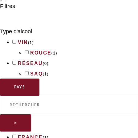
Filtres
Type d'alcool
VIN
(
1
)
ROUGE
(
1
)
RÉSEAU
(
0
)
SAQ
(
1
)
PAYS
×
FRANCE
(
1
)