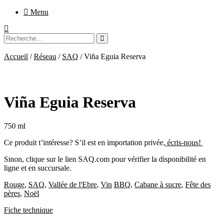
Aller
Menu
au
contenu
Accueil
/
Réseau
/
SAQ
/ Viña Eguia Reserva
Viña Eguia Reserva
750 ml
Ce produit t’intéresse? S’il est en importation privée,
écris-nous!
Sinon, clique sur le lien SAQ.com pour vérifier la disponibilité en
ligne et en succursale.
Rouge
,
SAQ
,
Vallée de l'Ebre
,
Vin
BBQ
,
Cabane à sucre
,
Fête des
pères
,
Noël
Fiche technique