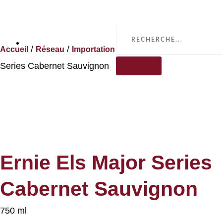
Menu
/
/
/ Ernie Els Major
Accueil
Réseau
Importation privée
Series Cabernet Sauvignon
Ernie Els Major Series
Cabernet Sauvignon
750 ml