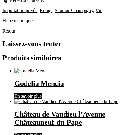
ligne et en succursale.
Importation privée
,
Rouge
,
Saumur-Champigny
,
Vin
Fiche technique
Retour
Laissez-vous tenter
Produits similaires
Godelia Mencia
En savoir plus
Château de Vaudieu l’Avenue
Châteauneuf-du-Pape