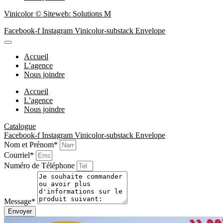
Vinicolor © Siteweb: Solutions M
Facebook-f
Instagram
Vinicolor-substack
Envelope
Accueil
L’agence
Nous joindre
Accueil
L’agence
Nous joindre
Catalogue
Facebook-f
Instagram
Vinicolor-substack
Envelope
Nom et Prénom*
Courriel*
Numéro de Téléphone
Message*
Envoyer