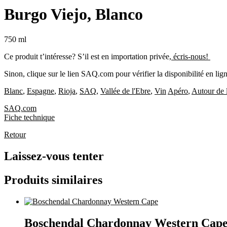
Burgo Viejo, Blanco
750 ml
Ce produit t’intéresse? S’il est en importation privée,
écris-nous!
Sinon, clique sur le lien SAQ.com pour vérifier la disponibilité en lign
Blanc
,
Espagne
,
Rioja
,
SAQ
,
Vallée de l'Ebre
,
Vin
Apéro
,
Autour de l
SAQ.com
Fiche technique
Retour
Laissez-vous tenter
Produits similaires
Boschendal Chardonnay Western Cap