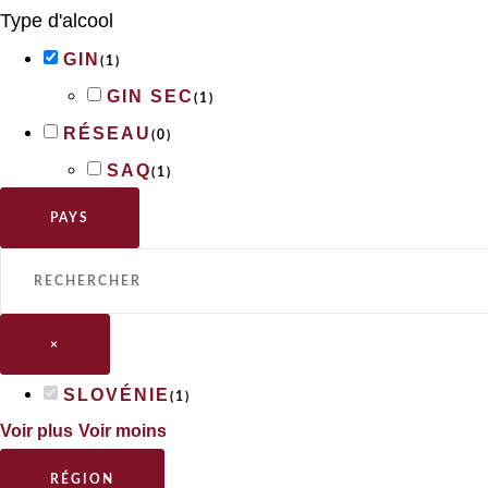
Type d'alcool
GIN
(
1
)
GIN SEC
(
1
)
RÉSEAU
(
0
)
SAQ
(
1
)
PAYS
×
SLOVÉNIE
(
1
)
Voir plus
Voir moins
RÉGION