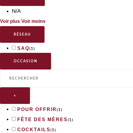
N/A
Voir plus
Voir moins
RÉSEAU
SAQ
(
1
)
OCCASION
×
POUR OFFRIR
(
1
)
FÊTE DES MÈRES
(
1
)
COCKTAILS
(
1
)