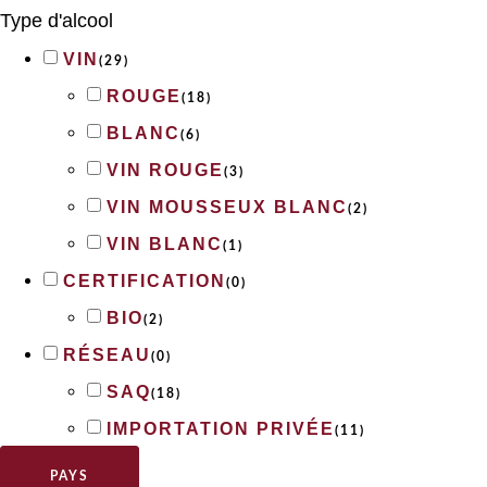
Type d'alcool
VIN
(
29
)
ROUGE
(
18
)
BLANC
(
6
)
VIN ROUGE
(
3
)
VIN MOUSSEUX BLANC
(
2
)
VIN BLANC
(
1
)
CERTIFICATION
(
0
)
BIO
(
2
)
RÉSEAU
(
0
)
SAQ
(
18
)
IMPORTATION PRIVÉE
(
11
)
PAYS