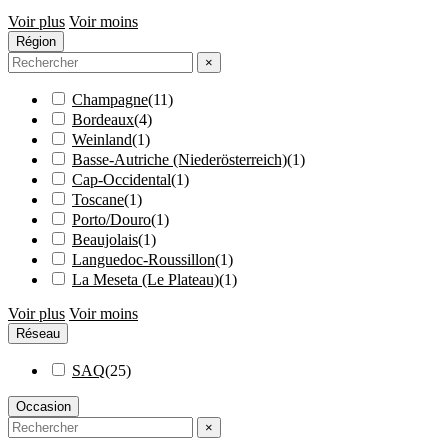
Voir plus
Voir moins
Région
×
Champagne
(
11
)
Bordeaux
(
4
)
Weinland
(
1
)
Basse-Autriche (Niederösterreich)
(
1
)
Cap-Occidental
(
1
)
Toscane
(
1
)
Porto/Douro
(
1
)
Beaujolais
(
1
)
Languedoc-Roussillon
(
1
)
La Meseta (Le Plateau)
(
1
)
Voir plus
Voir moins
Réseau
SAQ
(
25
)
Occasion
×