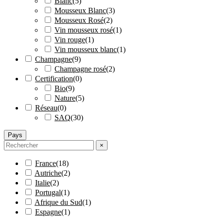
Blanc
(
5
)
Mousseux Blanc
(
3
)
Mousseux Rosé
(
2
)
Vin mousseux rosé
(
1
)
Vin rouge
(
1
)
Vin mousseux blanc
(
1
)
Champagne
(
9
)
Champagne rosé
(
2
)
Certification
(
0
)
Bio
(
9
)
Nature
(
5
)
Réseau
(
0
)
SAQ
(
30
)
Pays
×
France
(
18
)
Autriche
(
2
)
Italie
(
2
)
Portugal
(
1
)
Afrique du Sud
(
1
)
Espagne
(
1
)