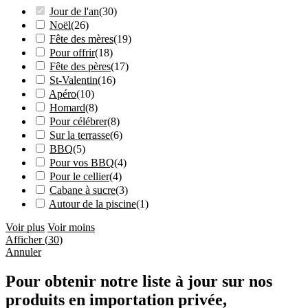
Jour de l'an
(
30
)
Noël
(
26
)
Fête des mères
(
19
)
Pour offrir
(
18
)
Fête des pères
(
17
)
St-Valentin
(
16
)
Apéro
(
10
)
Homard
(
8
)
Pour célébrer
(
8
)
Sur la terrasse
(
6
)
BBQ
(
5
)
Pour vos BBQ
(
4
)
Pour le cellier
(
4
)
Cabane à sucre
(
3
)
Autour de la piscine
(
1
)
Voir plus
Voir moins
Afficher
(
30
)
Annuler
Pour obtenir notre liste à jour sur nos
produits en importation privée,