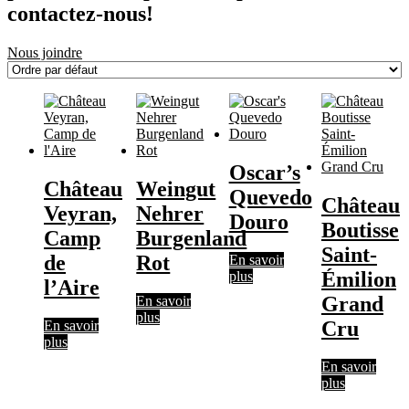
contactez-nous!
Nous joindre
Oscar’s
Château
Weingut
Quevedo
Château
Veyran,
Nehrer
Douro
Boutisse
Camp
Burgenland
Saint-
de
Rot
En savoir
Émilion
plus
l’Aire
Grand
En savoir
plus
Cru
En savoir
plus
En savoir
plus