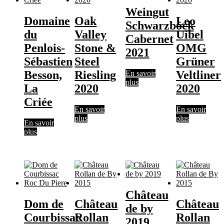
Weingut
Domaine
Oak
Leo
Schwarzböck
du
Valley
Uibel
Cabernet
Penlois-
Stone &
OMG
2021
Sébastien
Steel
Grüner
Besson,
Riesling
Veltliner
En savoir
plus
La
2020
2020
Criée
En savoir
En savoir
plus
plus
En savoir
plus
Château
Dom de
Château
Château
de by
Courbissac
Rollan
Rollan
2019