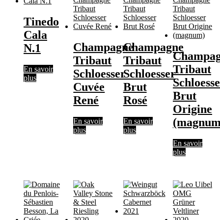
Tinedo
Cala
Champagne
Champagne
N.1
Champag
Tribaut
Tribaut
Tribaut
En savoir
Schloesser
Schloesser
plus
Schloess
Cuvée
Brut
Brut
René
Rosé
Origine
(magnum
En savoir
En savoir
plus
plus
En savoir
plus