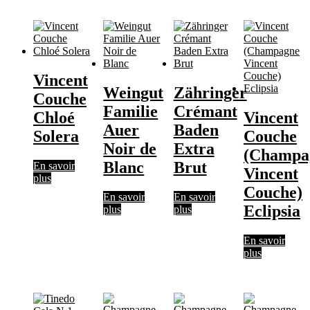
Vincent
Weingut
Zähringer
Couche
Familie
Crémant
Chloé
Vincent
Auer
Baden
Solera
Couche
Noir de
Extra
(Champa
Blanc
Brut
En savoir
Vincent
plus
Couche)
En savoir
En savoir
Eclipsia
plus
plus
En savoir
plus