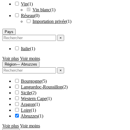
Vin
(
1
)
Vin blanc
(
1
)
Réseau
(
0
)
Importation privée
(
1
)
Pays
×
Italie
(
1
)
Voir plus
Voir moins
Région
— Abruzzes
×
Bourgogne
(
5
)
Languedoc-Roussillon
(
2
)
Sicile
(
2
)
Western Cape
(
1
)
Aragon
(
1
)
Loire
(
1
)
Abruzzes
(
1
)
Voir plus
Voir moins