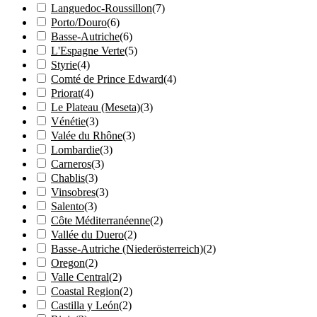
Languedoc-Roussillon
(
7
)
Porto/Douro
(
6
)
Basse-Autriche
(
6
)
L'Espagne Verte
(
5
)
Styrie
(
4
)
Comté de Prince Edward
(
4
)
Priorat
(
4
)
Le Plateau (Meseta)
(
3
)
Vénétie
(
3
)
Valée du Rhône
(
3
)
Lombardie
(
3
)
Carneros
(
3
)
Chablis
(
3
)
Vinsobres
(
3
)
Salento
(
3
)
Côte Méditerranéenne
(
2
)
Vallée du Duero
(
2
)
Basse-Autriche (Niederösterreich)
(
2
)
Oregon
(
2
)
Valle Central
(
2
)
Coastal Region
(
2
)
Castilla y León
(
2
)