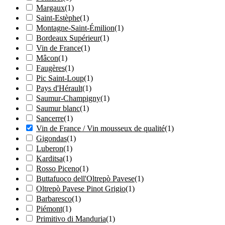
Margaux
(
1
)
Saint-Estèphe
(
1
)
Montagne-Saint-Émilion
(
1
)
Bordeaux Supérieur
(
1
)
Vin de France
(
1
)
Mâcon
(
1
)
Faugères
(
1
)
Pic Saint-Loup
(
1
)
Pays d'Hérault
(
1
)
Saumur-Champigny
(
1
)
Saumur blanc
(
1
)
Sancerre
(
1
)
Vin de France / Vin mousseux de qualité
(
1
)
Gigondas
(
1
)
Luberon
(
1
)
Karditsa
(
1
)
Rosso Piceno
(
1
)
Buttafuoco dell'Oltrepò Pavese
(
1
)
Oltrepò Pavese Pinot Grigio
(
1
)
Barbaresco
(
1
)
Piémont
(
1
)
Primitivo di Manduria
(
1
)