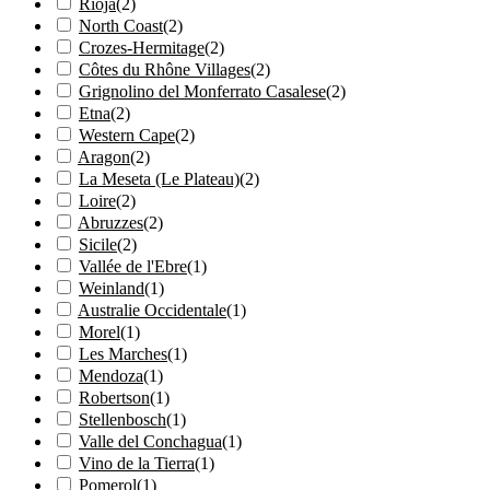
Rioja
(
2
)
North Coast
(
2
)
Crozes-Hermitage
(
2
)
Côtes du Rhône Villages
(
2
)
Grignolino del Monferrato Casalese
(
2
)
Etna
(
2
)
Western Cape
(
2
)
Aragon
(
2
)
La Meseta (Le Plateau)
(
2
)
Loire
(
2
)
Abruzzes
(
2
)
Sicile
(
2
)
Vallée de l'Ebre
(
1
)
Weinland
(
1
)
Australie Occidentale
(
1
)
Morel
(
1
)
Les Marches
(
1
)
Mendoza
(
1
)
Robertson
(
1
)
Stellenbosch
(
1
)
Valle del Conchagua
(
1
)
Vino de la Tierra
(
1
)
Pomerol
(
1
)