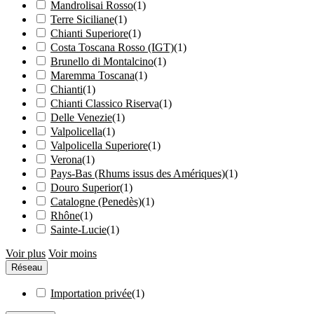
Mandrolisai Rosso
(
1
)
Terre Siciliane
(
1
)
Chianti Superiore
(
1
)
Costa Toscana Rosso (IGT)
(
1
)
Brunello di Montalcino
(
1
)
Maremma Toscana
(
1
)
Chianti
(
1
)
Chianti Classico Riserva
(
1
)
Delle Venezie
(
1
)
Valpolicella
(
1
)
Valpolicella Superiore
(
1
)
Verona
(
1
)
Pays-Bas (Rhums issus des Amériques)
(
1
)
Douro Superior
(
1
)
Catalogne (Penedès)
(
1
)
Rhône
(
1
)
Sainte-Lucie
(
1
)
Voir plus
Voir moins
Réseau
Importation privée
(
1
)