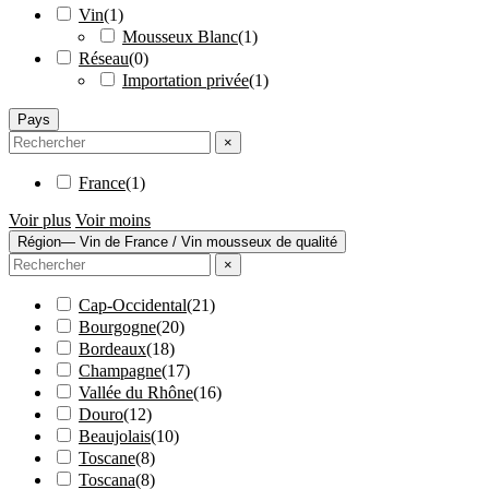
Vin
(
1
)
Mousseux Blanc
(
1
)
Réseau
(
0
)
Importation privée
(
1
)
Pays
×
France
(
1
)
Voir plus
Voir moins
Région
— Vin de France / Vin mousseux de qualité
×
Cap-Occidental
(
21
)
Bourgogne
(
20
)
Bordeaux
(
18
)
Champagne
(
17
)
Vallée du Rhône
(
16
)
Douro
(
12
)
Beaujolais
(
10
)
Toscane
(
8
)
Toscana
(
8
)