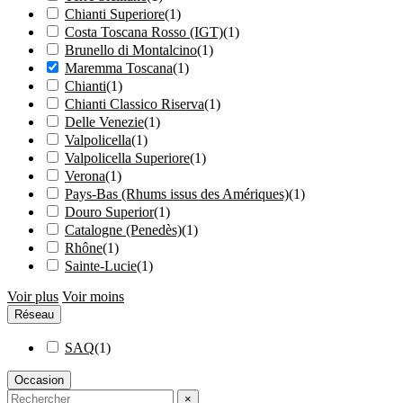
Chianti Superiore
(
1
)
Costa Toscana Rosso (IGT)
(
1
)
Brunello di Montalcino
(
1
)
Maremma Toscana
(
1
)
Chianti
(
1
)
Chianti Classico Riserva
(
1
)
Delle Venezie
(
1
)
Valpolicella
(
1
)
Valpolicella Superiore
(
1
)
Verona
(
1
)
Pays-Bas (Rhums issus des Amériques)
(
1
)
Douro Superior
(
1
)
Catalogne (Penedès)
(
1
)
Rhône
(
1
)
Sainte-Lucie
(
1
)
Voir plus
Voir moins
Réseau
SAQ
(
1
)
Occasion
×