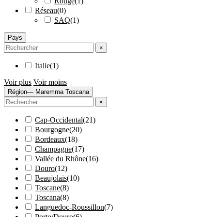
Rouge
(
1
)
Réseau
(
0
)
SAQ
(
1
)
Pays
×
Italie
(
1
)
Voir plus
Voir moins
Région
— Maremma Toscana
×
Cap-Occidental
(
21
)
Bourgogne
(
20
)
Bordeaux
(
18
)
Champagne
(
17
)
Vallée du Rhône
(
16
)
Douro
(
12
)
Beaujolais
(
10
)
Toscane
(
8
)
Toscana
(
8
)
Languedoc-Roussillon
(
7
)
Porto/Douro
(
6
)