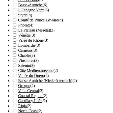
Basse-Autriche
(
6
)
L'Espagne Verte
(
5
)
Styrie
(
4
)
Comté de Prince Edward
(
4
)
Priorat
(
4
)
Le Plateau (Meseta)
(
3
)
Vénétie
(
3
)
Valée du Rhône
(
3
)
Lombardie
(
3
)
Carneros
(
3
)
Chablis
(
3
)
Vinsobres
(
3
)
Salento
(
3
)
Côte Méditerranéenne
(
2
)
Vallée du Duero
(
2
)
Basse-Autriche (Niederösterreich)
(
2
)
Oregon
(
2
)
Valle Central
(
2
)
Coastal Region
(
2
)
Castilla y León
(
2
)
Rioja
(
2
)
North Coast
(
2
)