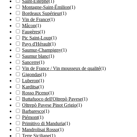
Saint-Estèphe
(
1
)
Montagne-Saint-Émilion
(
1
)
Bordeaux Supérieur
(
1
)
Vin de France
(
1
)
Mâcon
(
1
)
Faugères
(
1
)
Pic Saint-Loup
(
1
)
Pays d'Hérault
(
1
)
Saumur-Champigny
(
1
)
Saumur blanc
(
1
)
Sancerre
(
1
)
Vin de France / Vin mousseux de qualité
(
1
)
Gigondas
(
1
)
Luberon
(
1
)
Karditsa
(
1
)
Rosso Piceno
(
1
)
Buttafuoco dell'Oltrepò Pavese
(
1
)
Oltrepò Pavese Pinot Grigio
(
1
)
Barbaresco
(
1
)
Piémont
(
1
)
Primitivo di Manduria
(
1
)
Mandrolisai Rosso
(
1
)
Terre Siciliane
(
1
)