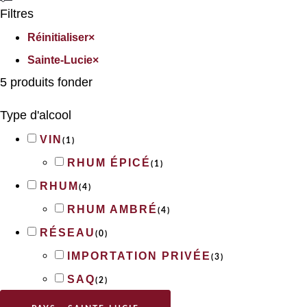
Filtres
Réinitialiser
×
Sainte-Lucie
×
5
produits fonder
Type d'alcool
VIN
(
1
)
RHUM ÉPICÉ
(
1
)
RHUM
(
4
)
RHUM AMBRÉ
(
4
)
RÉSEAU
(
0
)
IMPORTATION PRIVÉE
(
3
)
SAQ
(
2
)