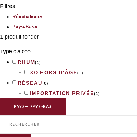
Filtres
Réinitialiser
×
Pays-Bas
×
1
produit fonder
Type d'alcool
RHUM
(
1
)
XO HORS D'ÂGE
(
1
)
RÉSEAU
(
0
)
IMPORTATION PRIVÉE
(
1
)
PAYS
— PAYS-BAS