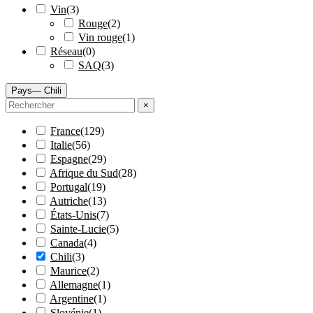
Vin
(
3
)
Rouge
(
2
)
Vin rouge
(
1
)
Réseau
(
0
)
SAQ
(
3
)
Pays
— Chili
×
France
(
129
)
Italie
(
56
)
Espagne
(
29
)
Afrique du Sud
(
28
)
Portugal
(
19
)
Autriche
(
13
)
États-Unis
(
7
)
Sainte-Lucie
(
5
)
Canada
(
4
)
Chili
(
3
)
Maurice
(
2
)
Allemagne
(
1
)
Argentine
(
1
)
Slovénie
(
1
)