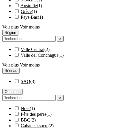
Australie
(
1
)
Grèce
(
1
)
Pays-Bas
(
1
)
Voir plus
Voir moins
Région
×
Valle Central
(
2
)
Valle del Conchagua
(
1
)
Voir plus
Voir moins
Réseau
SAQ
(
3
)
Occasion
×
Noël
(
1
)
Fête des pères
(
1
)
BBQ
(
2
)
Cabane à sucre
(
2
)