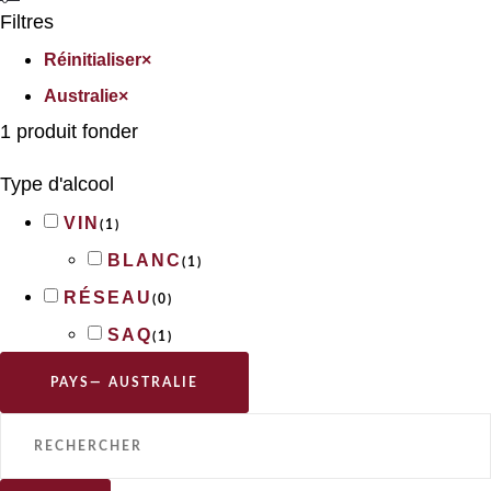
Filtres
Réinitialiser
×
Australie
×
1
produit fonder
Type d'alcool
VIN
(
1
)
BLANC
(
1
)
RÉSEAU
(
0
)
SAQ
(
1
)
PAYS
— AUSTRALIE