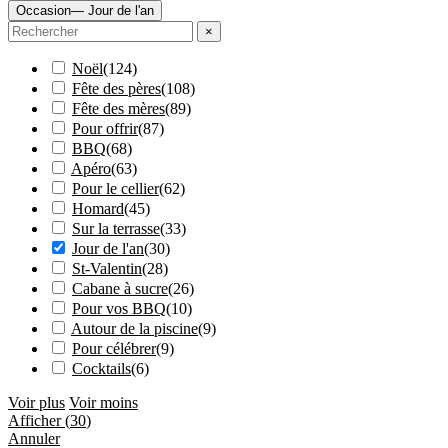
Occasion
— Jour de l'an
×
Noël
(
124
)
Fête des pères
(
108
)
Fête des mères
(
89
)
Pour offrir
(
87
)
BBQ
(
68
)
Apéro
(
63
)
Pour le cellier
(
62
)
Homard
(
45
)
Sur la terrasse
(
33
)
Jour de l'an
(
30
)
St-Valentin
(
28
)
Cabane à sucre
(
26
)
Pour vos BBQ
(
10
)
Autour de la piscine
(
9
)
Pour célébrer
(
9
)
Cocktails
(
6
)
Voir plus
Voir moins
Afficher
(
30
)
Annuler