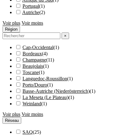
Portugal
(
1
)
Autriche
(
2
)
Voir plus
Voir moins
Région
×
Cap-Occidental
(
1
)
Bordeaux
(
4
)
Champagne
(
11
)
Beaujolais
(
1
)
Toscane
(
1
)
Languedoc-Roussillon
(
1
)
Porto/Douro
(
1
)
Basse-Autriche (Niederösterreich)
(
1
)
La Meseta (Le Plateau)
(
1
)
Weinland
(
1
)
Voir plus
Voir moins
Réseau
SAQ
(
25
)