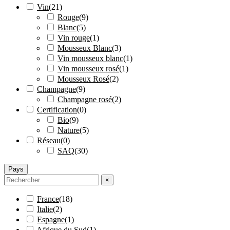
Vin
(
21
)
Rouge
(
9
)
Blanc
(
5
)
Vin rouge
(
1
)
Mousseux Blanc
(
3
)
Vin mousseux blanc
(
1
)
Vin mousseux rosé
(
1
)
Mousseux Rosé
(
2
)
Champagne
(
9
)
Champagne rosé
(
2
)
Certification
(
0
)
Bio
(
9
)
Nature
(
5
)
Réseau
(
0
)
SAQ
(
30
)
Pays
×
France
(
18
)
Italie
(
2
)
Espagne
(
1
)
Afrique du Sud
(
1
)