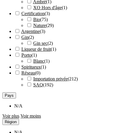
Ambré
(
1
)
XO Hors d'âge
(
1
)
Certification
(
3
)
Bio
(
75
)
Nature
(
29
)
Argentine
(
3
)
Gin
(
2
)
Gin sec
(
2
)
Liqueur de fruit
(
1
)
Porto
(
1
)
Blanc
(
1
)
Spiritueux
(
1
)
Réseau
(
0
)
Importation privée
(
212
)
SAQ
(
192
)
Pays
N/A
Voir plus
Voir moins
Région
N/A