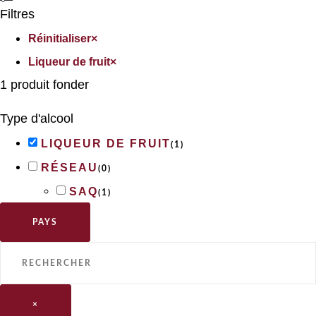
Filtres
Réinitialiser
×
Liqueur de fruit
×
1
produit fonder
Type d'alcool
LIQUEUR DE FRUIT
(
1
)
RÉSEAU
(
0
)
SAQ
(
1
)
PAYS
×