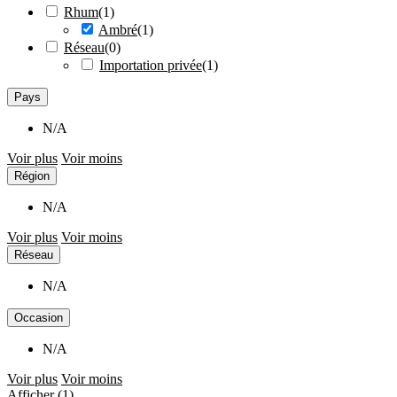
Rhum
(
1
)
Ambré
(
1
)
Réseau
(
0
)
Importation privée
(
1
)
Pays
N/A
Voir plus
Voir moins
Région
N/A
Voir plus
Voir moins
Réseau
N/A
Occasion
N/A
Voir plus
Voir moins
Afficher
(
1
)