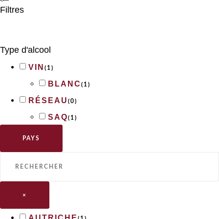
Filtres
Type d'alcool
VIN
(
1
)
BLANC
(
1
)
RÉSEAU
(
0
)
SAQ
(
1
)
PAYS
×
AUTRICHE
(
1
)