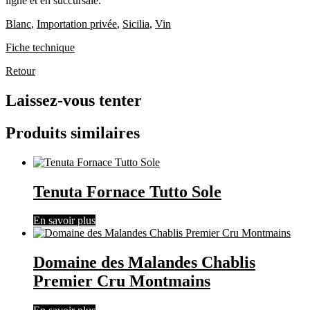
ligne et en succursale.
Blanc
,
Importation privée
,
Sicilia
,
Vin
Fiche technique
Retour
Laissez-vous tenter
Produits similaires
Tenuta Fornace Tutto Sole
En savoir plus
Domaine des Malandes Chablis
Premier Cru Montmains