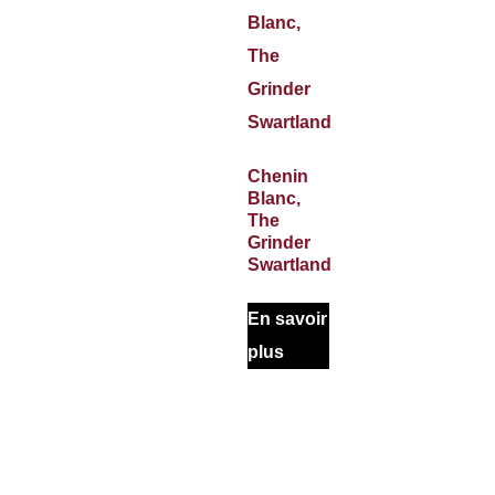
Chenin
Blanc,
The
Grinder
Swartland
En savoir
plus