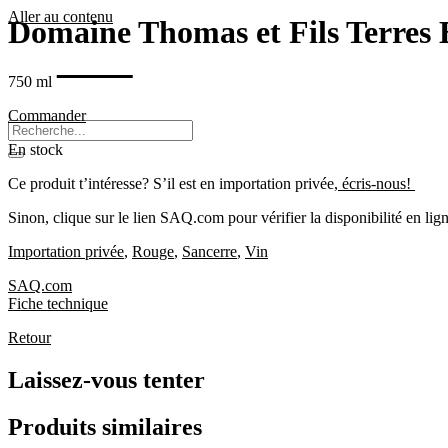
Aller au contenu
Domaine Thomas et Fils Terres 
Menu
750 ml
Commander
En stock
Ce produit t’intéresse? S’il est en importation privée,
écris-nous!
Sinon, clique sur le lien SAQ.com pour vérifier la disponibilité en lign
Importation privée
,
Rouge
,
Sancerre
,
Vin
SAQ.com
Fiche technique
Retour
Laissez-vous tenter
Produits similaires