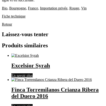
ligne et en succursale.
Bio
,
Bourgogne
,
France
,
Importation privée
,
Rouge
,
Vin
Fiche technique
Retour
Laissez-vous tenter
Produits similaires
Excelsior Syrah
En savoir plus
Finca Torremilanos Crianza Ribera
del Duero 2016