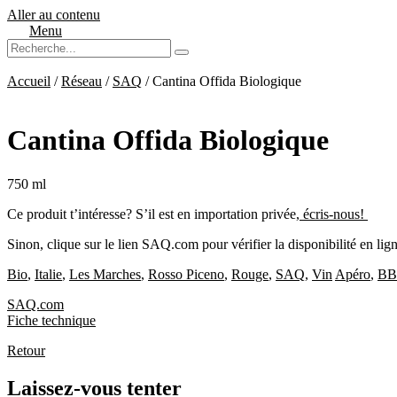
Aller au contenu
Menu
Accueil
/
Réseau
/
SAQ
/ Cantina Offida Biologique
Cantina Offida Biologique
750 ml
Ce produit t’intéresse? S’il est en importation privée,
écris-nous!
Sinon, clique sur le lien SAQ.com pour vérifier la disponibilité en lign
Bio
,
Italie
,
Les Marches
,
Rosso Piceno
,
Rouge
,
SAQ
,
Vin
Apéro
,
B
SAQ.com
Fiche technique
Retour
Laissez-vous tenter