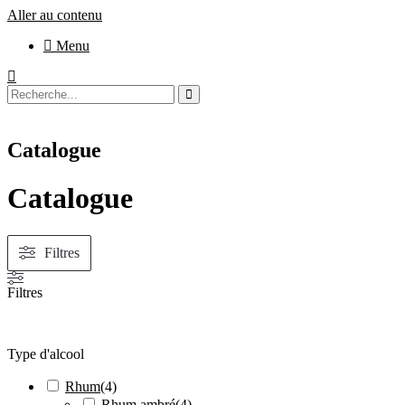
Aller au contenu
Menu
Catalogue
Catalogue
Filtres
Filtres
Type d'alcool
Rhum
(
4
)
Rhum ambré
(
4
)