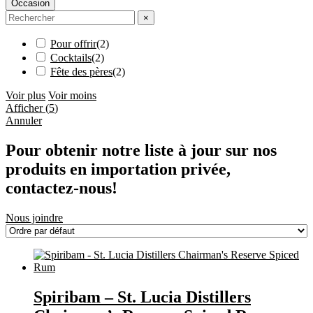
Occasion
×
Pour offrir
(
2
)
Cocktails
(
2
)
Fête des pères
(
2
)
Voir plus
Voir moins
Afficher
(
5
)
Annuler
Pour obtenir notre liste à jour sur nos
produits en importation privée,
contactez-nous!
Nous joindre
Spiribam – St. Lucia Distillers