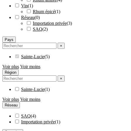
Vin
(
1
)
Rhum épicé
(
1
)
Réseau
(
0
)
Importation privée
(
3
)
SAQ
(
2
)
Pays
×
Sainte-Lucie
(
5
)
Voir plus
Voir moins
Région
×
Sainte-Lucie
(
1
)
Voir plus
Voir moins
Réseau
SAQ
(
4
)
Importation privée
(
1
)