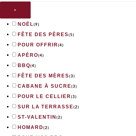
×
NOËL
(
9
)
FÊTE DES PÈRES
(
5
)
POUR OFFRIR
(
4
)
APÉRO
(
4
)
BBQ
(
4
)
FÊTE DES MÈRES
(
3
)
CABANE À SUCRE
(
3
)
POUR LE CELLIER
(
3
)
SUR LA TERRASSE
(
2
)
ST-VALENTIN
(
2
)
HOMARD
(
2
)