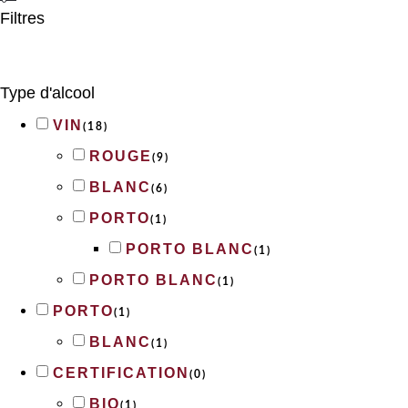
Filtres
Type d'alcool
VIN
(
18
)
ROUGE
(
9
)
BLANC
(
6
)
PORTO
(
1
)
PORTO BLANC
(
1
)
PORTO BLANC
(
1
)
PORTO
(
1
)
BLANC
(
1
)
CERTIFICATION
(
0
)
BIO
(
1
)