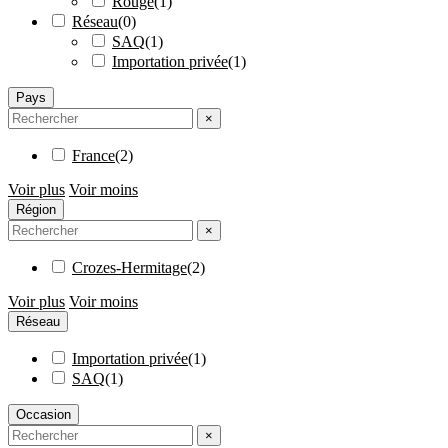
Rouge
(
1
)
Réseau
(
0
)
SAQ
(
1
)
Importation privée
(
1
)
Pays
×
France
(
2
)
Voir plus
Voir moins
Région
×
Crozes-Hermitage
(
2
)
Voir plus
Voir moins
Réseau
Importation privée
(
1
)
SAQ
(
1
)
Occasion
×